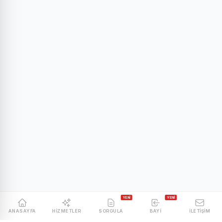
YENİ
YENİ
ANASAYFA
HIZMETLER
SORGULA
BAYI
İLETIŞIM