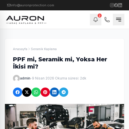
info@auronprotection.com
2
Anasayfa
Seramik Kaplama
PPF mi, Seramik mi, Yoksa Her
İkisi mi?
admin
–
9 Nisan 2026
·
Okuma süresi: 2dk